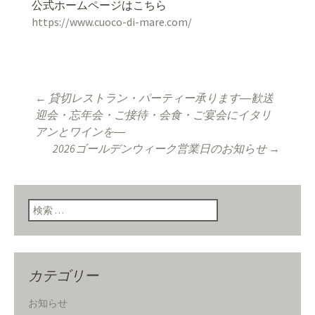
公式ホームページはこちら
https://www.cuoco-di-mare.com/
←
貸切レストラン・パーティー承ります―歓送
投稿ナビゲーショ
迎会・忘年会・ご接待・会食・ご宴会にイタリ
アンとワインを―
2026ゴールデンウィーク営業日のお知らせ
→
ン
検索:
カテゴリー
お知らせ