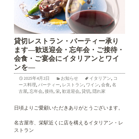
貸切レストラン・パーティー承り
ます―歓送迎会・忘年会・ご接待・
会食・ご宴会にイタリアンとワイ
ンを―
2025年4月2日
お知らせ
イタリアン
,
コ
ース料理
,
パーティー
,
レストラン
,
ワイン
,
会食
,
名
古屋
,
忘年会
,
接待
,
栄
,
歓送迎会
,
貸切
,
隠れ家
日頃よりご愛顧いただきありがとうございます。
名古屋市、栄駅近くに店を構えるイタリアン・レ
ストラン