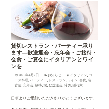
貸切レストラン・パーティー承り
ます―歓送迎会・忘年会・ご接待・
会食・ご宴会にイタリアンとワイ
ンを―
2025年4月2日
お知らせ
イタリアン
,
コ
ース料理
,
パーティー
,
レストラン
,
ワイン
,
会食
,
名
古屋
,
忘年会
,
接待
,
栄
,
歓送迎会
,
貸切
,
隠れ家
日頃よりご愛顧いただきありがとうございます。