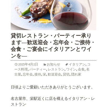
貸切レストラン・パーティー承り
ます―歓送迎会・忘年会・ご接待・
会食・ご宴会にイタリアンとワイ
ンを―
2025年4月2日
お知らせ
イタリアン
,
コ
ース料理
,
パーティー
,
レストラン
,
ワイン
,
会食
,
名
古屋
,
忘年会
,
接待
,
栄
,
歓送迎会
,
貸切
,
隠れ家
日頃よりご愛顧いただきありがとうございます。
名古屋市、栄駅近くに店を構えるイタリアン・レ
ストラン