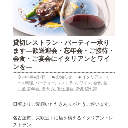
貸切レストラン・パーティー承り
ます―歓送迎会・忘年会・ご接待・
会食・ご宴会にイタリアンとワイ
ンを―
2025年4月2日
お知らせ
イタリアン
,
コ
ース料理
,
パーティー
,
レストラン
,
ワイン
,
会食
,
名
古屋
,
忘年会
,
接待
,
栄
,
歓送迎会
,
貸切
,
隠れ家
日頃よりご愛顧いただきありがとうございます。
名古屋市、栄駅近くに店を構えるイタリアン・レ
ストラン